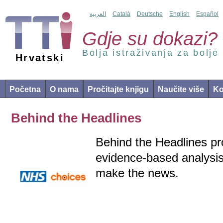
العربية
Català
Deutsche
English
Español
Gdje su dokazi?
Bolja istraživanja za bolje
Hrvatski
Početna
O nama
Pročitajte knjigu
Naučite više
Ko
Behind the Headlines
Behind the Headlines p
evidence-based analysis 
make the news.