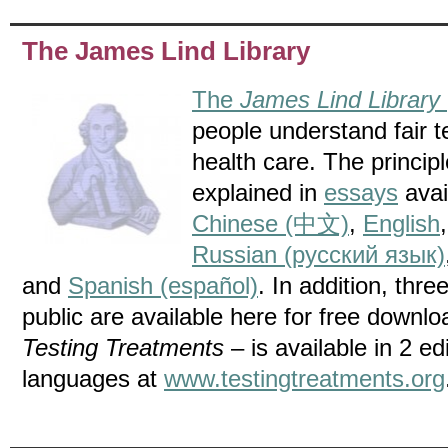
The James Lind Library
The
James Lind Library
people understand fair t
health care. The principl
explained in
essays
avai
Chinese (中文)
,
English
Russian (русский язык)
and
Spanish (español)
. In addition, thre
public are available here for free downl
Testing Treatments
– is available in 2 e
languages at
www.testingtreatments.org